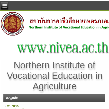
Northern Institute of
Vocational Education in
Agriculture
เมนูหลัก
หน้าแรก