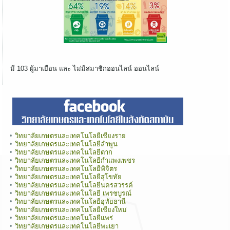
มี 103 ผู้มาเยือน และ ไม่มีสมาชิกออนไลน์ ออนไลน์
วิทยาลัยเกษตรและเทคโนโลยีเชียงราย
วิทยาลัยเกษตรและเทคโนโลยีลำพูน
วิทยาลัยเกษตรและเทคโนโลยีตาก
วิทยาลัยเกษตรและเทคโนโลยีกำแพงเพชร
วิทยาลัยเกษตรและเทคโนโลยีพิจิตร
วิทยาลัยเกษตรและเทคโนโลยีสุโขทัย
วิทยาลัยเกษตรและเทคโนโลยีนครสวรรค์
วิทยาลัยเกษตรและเทคโนโลยี เพรชบูรณ์
วิทยาลัยเกษตรและเทคโนโลยีอุทัยธานี
วิทยาลัยเกษตรและเทคโนโลยีเชียงใหม่
วิทยาลัยเกษตรและเทคโนโลยีแพร่
วิทยาลัยเกษตรและเทคโนโลยีพะเยา