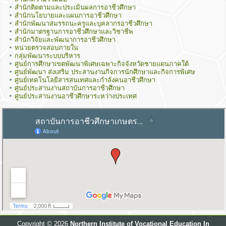
สำนักติดตามและประเมินผลการอาชีวศึกษา
สำนักนโยบายและแผนการอาชีวศึกษา
สำนักพัฒนาสมรรถนะครูและบุคลากรอาชีวศึกษา
สำนักมาตรฐานการอาชีวศึกษาและวิชาชีพ
สำนักวิจัยและพัฒนาการอาชีวศึกษา
หน่วยตรวจสอบภายใน
กลุ่มพัฒนาระบบบริหาร
ศูนย์การศึกษาเขตพัฒนาพิเศษเฉพาะกิจจังหวัดชายแดนภาคใต้
ศูนย์พัฒนา ส่งเสริม ประสานงานกิจการนักศึกษาและกิจการพิเศษ
ศูนย์เทคโนโลยีสารสนเทศและกำลังคนอาชีวศึกษา
ศูนย์ประสานงานสถาบันการอาชีวศึกษา
ศูนย์ประสานงานอาชีวศึกษาระหว่างประเทศ
Copyright © 2026
Northern Institute of Vocational Education In