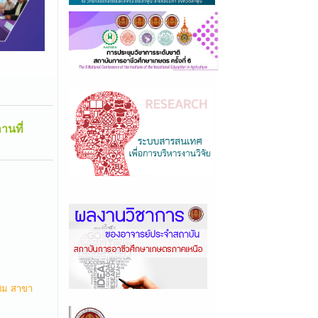
านที่
ติม สาขา